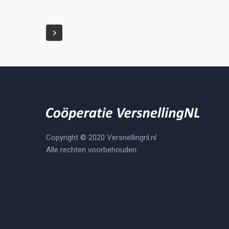
Versnellen
verduurzaming
Copyright © 2020 Versnellingnl.nl
Alle rechten voorbehouden.
particuliere woningen