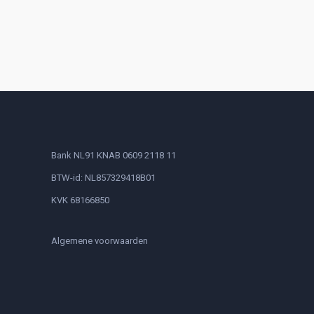
Bank NL91 KNAB 0609 2118 11
BTW-id: NL857329418B01
KVK 68166850
Algemene voorwaarden