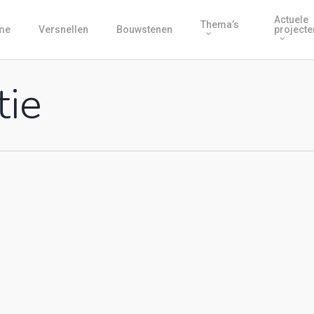
Actuele
Thema’s
me
Versnellen
Bouwstenen
projecte
tie