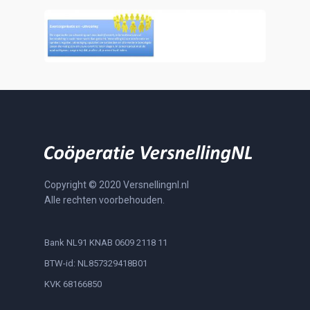
Copyright © 2020 Versnellingnl.nl
Alle rechten voorbehouden.
Bank NL91 KNAB 0609 2118 11
BTW-id: NL857329418B01
KVK 68166850