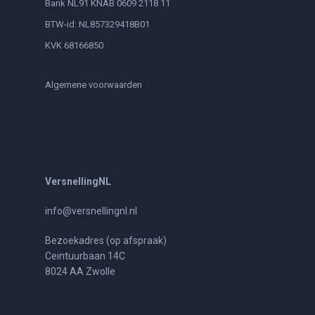
Bank NL91 KNAB 0609 2118 11
BTW-id: NL857329418B01
KVK 68166850
Algemene voorwaarden
VersnellingNL
info@versnellingnl.nl
Bezoekadres (op afspraak)
Ceintuurbaan 14C
8024 AA Zwolle