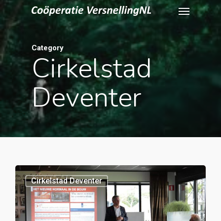
Menu
Skip
to
main
content
Category
Cirkelstad
Deventer
0
Cirkelstad Deventer