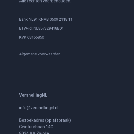
Alle rechten voorbehouden.
Bank NL91 KNAB 0609 2118 11
BTW-id: NL857329418B01
KVK 68166850
Algemene voorwaarden
VersnellingNL
info@versnellingnl.nl
Bezoekadres (op afspraak)
Ceintuurbaan 14C
8024 AA Zwolle