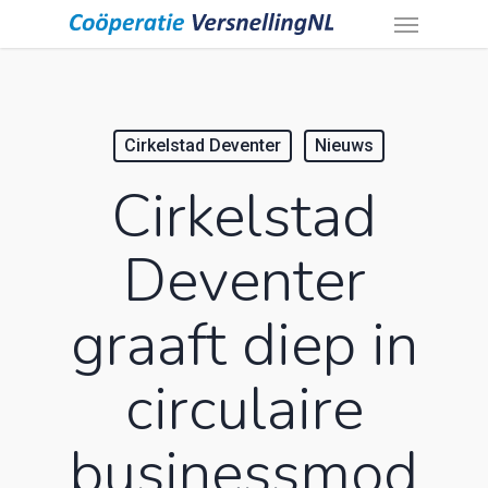
Menu
Skip
to
main
content
Cirkelstad Deventer
Nieuws
Cirkelstad
Deventer
graaft diep in
circulaire
businessmod