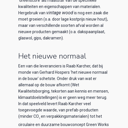
‘Greenscore’ als maatstaf van de specifieke
kwaliteiten en eigenschappen van materialen.
vintage wood
Hergebruik van
is nog een zaak die
moet groeien (o.a. door lage kostprijs nieuw hout),
maar van verschillende soorten afval worden al
nieuwe producten gemaakt (o.a. dakspaanplaat,
glaswol, gips, dakramen).
Het nieuwe normaal
Een van die leveranciers is Raab Karcher, dat bij
monde van Gerhard Hospers ‘het nieuwe normaal
in de bouw’ schetste. Onder druk van wat er
allemaal op de bouw afkomt (Wet
Kwaliteitsborging, tekorten aan kennis en mensen,
klimaatdoelstellingen) is er geen weg meer terug.
In dat speelveld levert Raab Karcher veel
toegevoegde waarde, van prefab-producten
(minder CO
en verpakkingsmaterialen) tot het
2
circulaire en duurzame bouwconcept Green Works