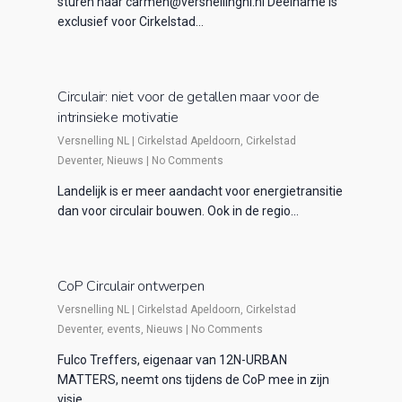
sturen naar carmen@versnellingnl.nl Deelname is
exclusief voor Cirkelstad…
Circulair: niet voor de getallen maar voor de
intrinsieke motivatie
Versnelling NL
|
Cirkelstad Apeldoorn
,
Cirkelstad
Deventer
,
Nieuws
|
No Comments
Landelijk is er meer aandacht voor energietransitie
dan voor circulair bouwen. Ook in de regio…
CoP Circulair ontwerpen
Versnelling NL
|
Cirkelstad Apeldoorn
,
Cirkelstad
Deventer
,
events
,
Nieuws
|
No Comments
Fulco Treffers, eigenaar van 12N-URBAN
MATTERS, neemt ons tijdens de CoP mee in zijn
visie…