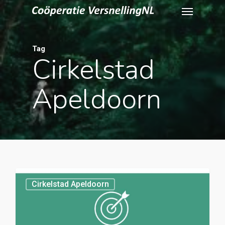
Menu
Skip
to
main
content
Tag
Cirkelstad
Apeldoorn
0
Cirkelstad Apeldoorn