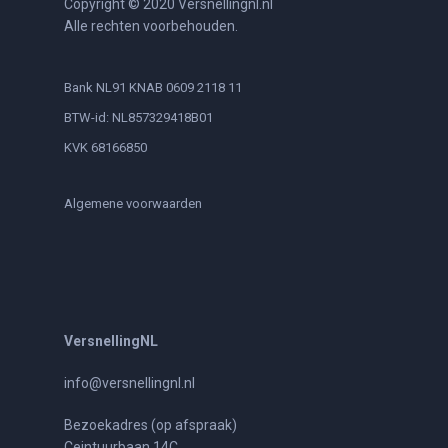
Copyright © 2020 Versnellingnl.nl
Alle rechten voorbehouden.
Bank NL91 KNAB 0609 2118 11
BTW-id: NL857329418B01
KVK 68166850
Algemene voorwaarden
VersnellingNL
info@versnellingnl.nl
Bezoekadres (op afspraak)
Ceintuurbaan 14C