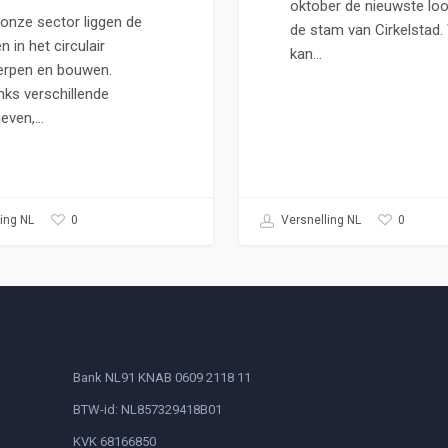
oktober de nieuwste loo
onze sector liggen de
de stam van Cirkelstad.
 in het circulair
kan…
rpen en bouwen.
ks verschillende
tieven,…
0
0
ing NL
Versnelling NL
Bank NL91 KNAB 0609 2118 11
BTW-id: NL857329418B01
KVK 68166850