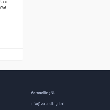
t aan
 Wat
VersnellingNL
info@versnellingnl.nl