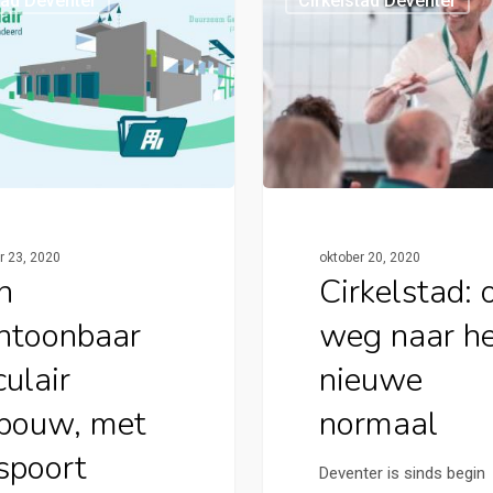
tad Deventer
Cirkelstad Deventer
r 23, 2020
oktober 20, 2020
n
Cirkelstad: 
ntoonbaar
weg naar h
culair
nieuwe
bouw, met
normaal
spoort
Deventer is sinds begin