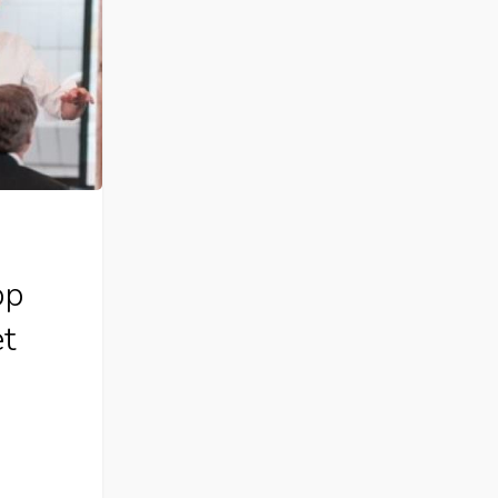
op
et