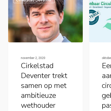
Cirkelstad Deventer
Cirkels
november 2, 2020
oktobe
Cirkelstad
Ee
Deventer trekt
aa
samen op met
cir
ambitieuze
ge
wethouder
pa