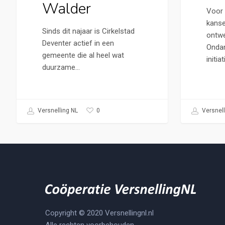
Walder
Voor 
kansen
Sinds dit najaar is Cirkelstad
ontwe
Deventer actief in een
Ondan
gemeente die al heel wat
initia
duurzame…
0
Versnelling NL
Versnell
Copyright © 2020 Versnellingnl.nl