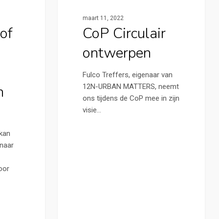
Cirkelstad Apeldoorn
maart 11, 2022
of
CoP Circulair
ontwerpen
Fulco Treffers, eigenaar van
n
12N-URBAN MATTERS, neemt
ons tijdens de CoP mee in zijn
visie…
kan
 naar
oor