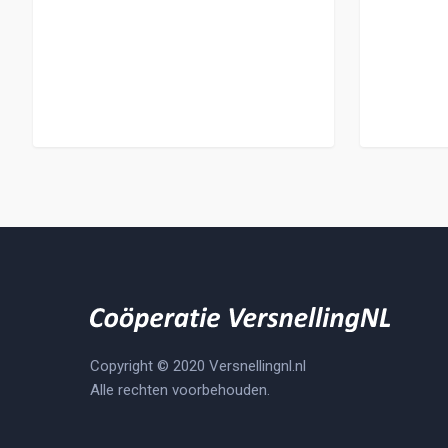
Copyright © 2020 Versnellingnl.nl
Alle rechten voorbehouden.