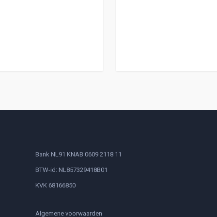
Bank NL91 KNAB 0609 2118 11
BTW-id: NL857329418B01
KVK 68166850
Algemene voorwaarden