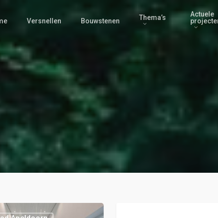
Actuele
Thema’s
me
Versnellen
Bouwstenen
projecte