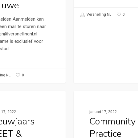
luwe
0
Versnelling NL
elden Aanmelden kan
een mail te sturen naar
n@versnellingnl.nl
ame is exclusief voor
lstad…
0
ing NL
tad Apeldoorn
Cirkelstad Apeldoorn
i 17, 2022
januari 17, 2022
euwjaars –
Community 
ET &
Practice