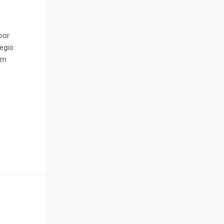
oor
Regio
om