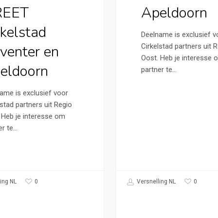
REET
Apeldoorn
rkelstad
Deelname is exclusief v
venter en
Cirkelstad partners uit 
Oost. Heb je interesse 
eldoorn
partner te…
ame is exclusief voor
lstad partners uit Regio
 Heb je interesse om
er te…
0
0
ing NL
Versnelling NL