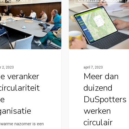
tad Apeldoorn
Cirkelstad Apeldoorn
r 2, 2023
april 7, 2023
e veranker
Meer dan
circulariteit
duizend
je
DuSpotters
ganisatie
werken
circulair
 warme nazomer is een