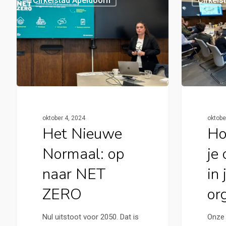
Cirkelstad Apeldoorn
Cirkels
oktober 4, 2024
oktobe
Het Nieuwe
Ho
Normaal: op
je 
naar NET
in 
ZERO
or
Nul uitstoot voor 2050. Dat is
Onze