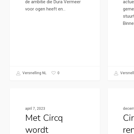
de ambitie die Dura Vermeer
actue
voor ogen heeft en…
gemee
stuur
Binn
0
Versnelling NL
Versnell
Cirkelstad Apeldoorn
Cirkels
april 7, 2023
decem
Met Circq
Cir
wordt
re