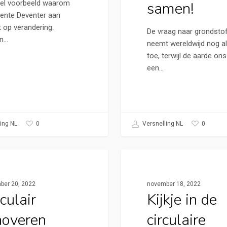
el voorbeeld waarom
samen!
nte Deventer aan
t op verandering.
De vraag naar grondsto
en…
neemt wereldwijd nog alt
toe, terwijl de aarde on
een…
0
0
ing NL
Versnelling NL
tad Apeldoorn
Cirkelstad Apeldoorn
ber 20, 2022
november 18, 2022
culair
Kijkje in de
noveren
circulaire