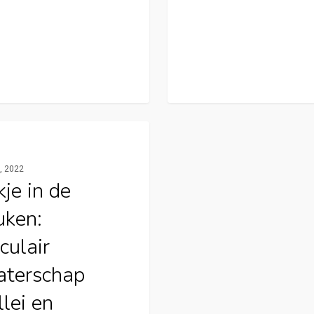
tad Apeldoorn
3, 2022
kje in de
uken:
culair
terschap
llei en