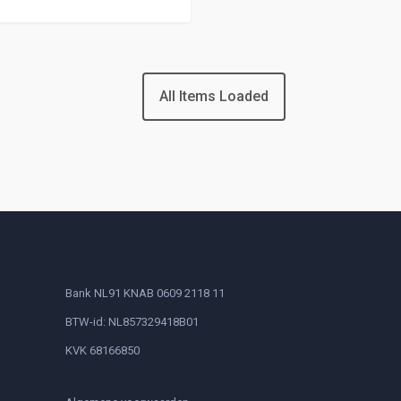
All Items Loaded
Bank NL91 KNAB 0609 2118 11
BTW-id: NL857329418B01
KVK 68166850