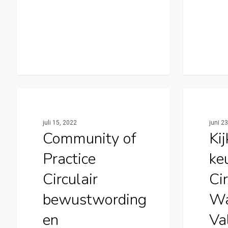
Cirkelstad Apeldoorn
Cirkels
juli 15, 2022
juni 2
Community of
Kij
Practice
ke
Circulair
Cir
bewustwording
Wa
en
Va