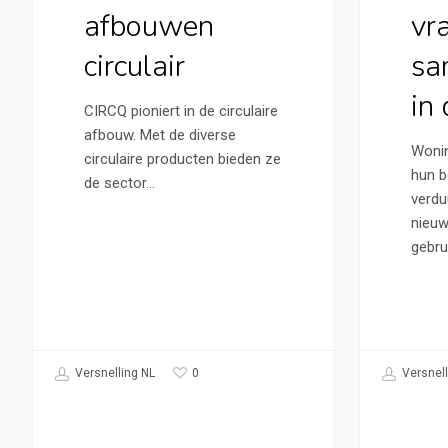
afbouwen
vr
circulair
sa
in
CIRCQ pioniert in de circulaire
afbouw. Met de diverse
Wonin
circulaire producten bieden ze
hun b
de sector…
verdu
nieuw
gebru
0
Versnelling NL
Versnell