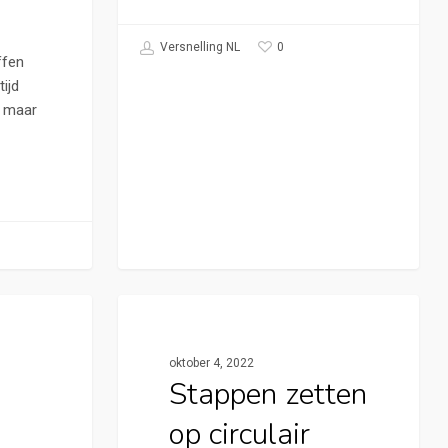
0
Versnelling NL
ffen
ijd
s maar
Cirkelstad Apeldoorn
oktober 4, 2022
Stappen zetten
op circulair