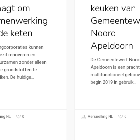
aagt om
keuken van
menwerking
Gemeentew
 de keten
Noord
Apeldoorn
gcorporaties kunnen
ezit renoveren en
De Gemeentewerf Noord
urzamen zonder alleen
Apeldoorn is een prachti
e grondstoffen te
multifunctioneel gebou
iken. De huidige…
begin 2019 in gebruik…
0
0
ing NL
Versnelling NL