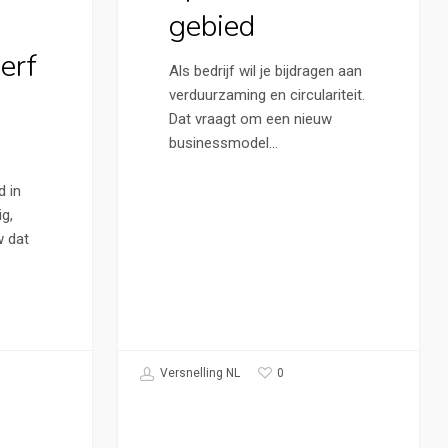
gebied
erf
Als bedrijf wil je bijdragen aan
verduurzaming en circulariteit.
Dat vraagt om een nieuw
businessmodel…
 in
g,
w dat
0
Versnelling NL