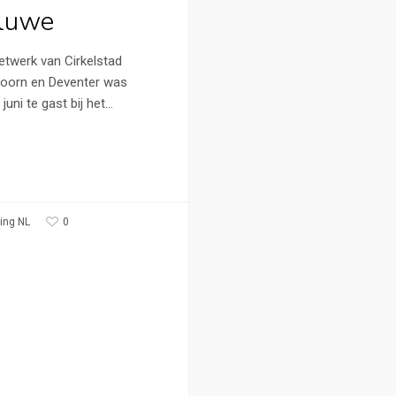
luwe
etwerk van Cirkelstad
oorn en Deventer was
juni te gast bij het…
0
ing NL