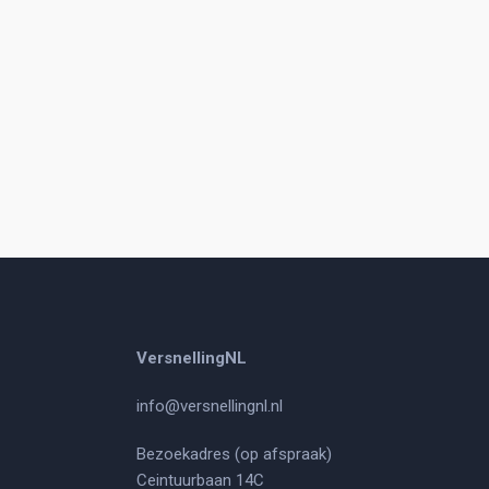
VersnellingNL
info@versnellingnl.nl
Bezoekadres (op afspraak)
Ceintuurbaan 14C